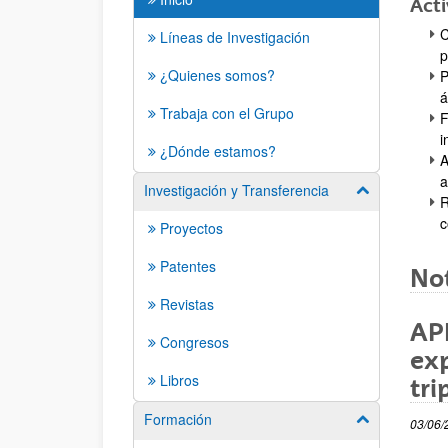
Acti
C
Líneas de Investigación
p
¿Quienes somos?
P
á
Trabaja con el Grupo
F
i
¿Dónde estamos?
A
a
Investigación y Transferencia
Mostrar/ocult
R
c
Proyectos
Patentes
Not
Revistas
AP
Congresos
exp
Libros
tri
Formación
Mostrar/ocult
03/06/