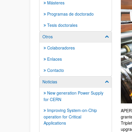
Másteres
Programas de doctorado
Tesis doctorales
Otros
Mostrar/ocult
Colaboradores
Enlaces
Contacto
Noticias
Mostrar/ocult
New generation Power Supply
for CERN
Improving System-on-Chip
APERT
grant
operation for Critical
Tripl
Applications
upgra