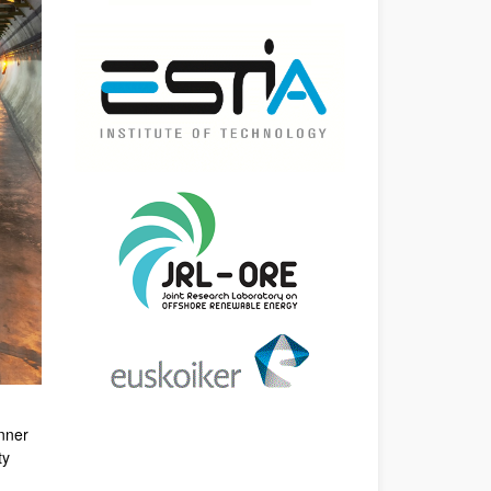
nner
ty