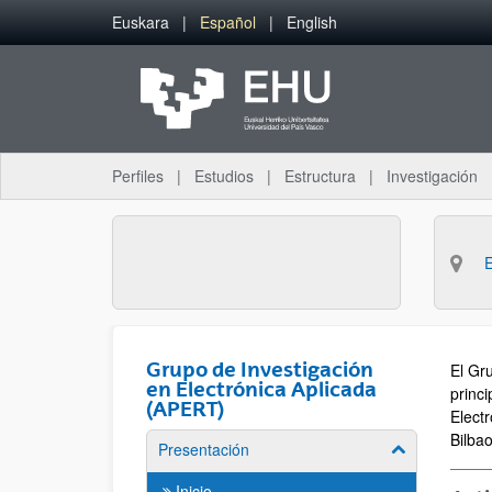
Saltar al contenido principal
Euskara
Español
English
Perfiles
Estudios
Estructura
Investigación
Grupo de Investigación
El Gr
en Electrónica Aplicada
princ
(APERT)
Electr
Bilbao
Presentación
Mostrar/ocult
Inicio