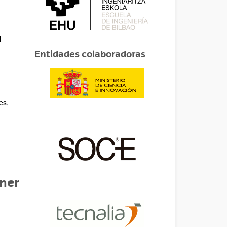
l
Entidades colaboradoras
es,
nner